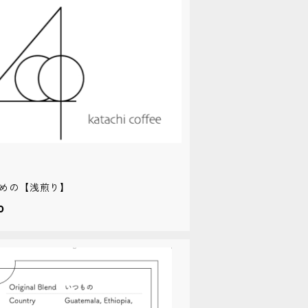
めの【浅煎り】
0